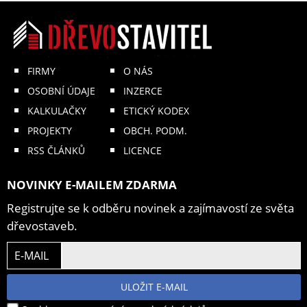
FIRMY
O NÁS
OSOBNÍ ÚDAJE
INZERCE
KALKULAČKY
ETICKÝ KODEX
PROJEKTY
OBCH. PODM.
RSS ČLÁNKŮ
LICENCE
NOVINKY E-MAILEM ZDARMA
Registrujte se k odběru novinek a zajímavostí ze světa
dřevostaveb.
E-MAIL
ULOŽIT E-MAIL