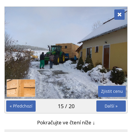
Zjistit cenu
15 / 20
« Předchozí
Další »
Pokračujte ve čtení níže ↓