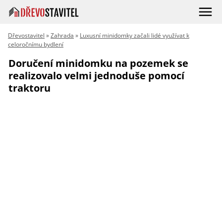
Dřevostavitel
»
Zahrada
»
Luxusní minidomky začali lidé využívat k
celoročnímu bydlení
Doručení minidomku na pozemek se
realizovalo velmi jednoduše pomocí
traktoru