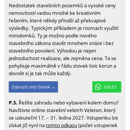
Nedostatek stavebních pozemků a vysoké ceny
nemovitostí vedou mnohé ke kreativním
řešením, které někdy přináší až překvapivé
výsledky. Typickým příkladem je rozmach využití
minidomků. Ty je možno podle nového
stavebního zákona stavět mnohem snáze i bez
stavebního povolení. Výhodou je nejen
jednoduchost realizace, ale zejména cena. Ta se
pohybuje maximálně v řádu stovek tisíc korun a
dovolit si je tak může každý.
Zobrazit celý článek →
SDÍLET
P.S.
Řešíte zahradu nebo vybavení kolem domu?
Navštivte online stavební veletrh Veleton, který
se uskuteční 17. – 31. ledna 2027. Vstupenku lze
získat již nyní na
tomto odkazu
(počet vstupenek