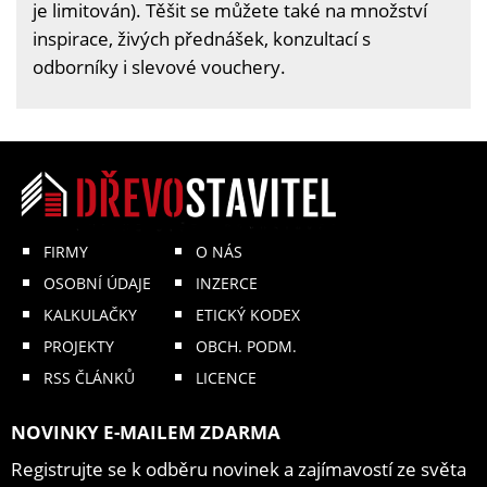
je limitován). Těšit se můžete také na množství
inspirace, živých přednášek, konzultací s
odborníky i slevové vouchery.
FIRMY
O NÁS
OSOBNÍ ÚDAJE
INZERCE
KALKULAČKY
ETICKÝ KODEX
PROJEKTY
OBCH. PODM.
RSS ČLÁNKŮ
LICENCE
NOVINKY E-MAILEM ZDARMA
Registrujte se k odběru novinek a zajímavostí ze světa