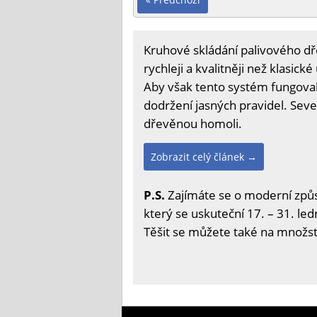
Kruhové skládání palivového d
rychleji a kvalitněji než klasick
Aby však tento systém fungoval
dodržení jasných pravidel. Sever
dřevěnou homoli.
Zobrazit celý článek →
P.S.
Zajímáte se o moderní způs
který se uskuteční 17. – 31. led
Těšit se můžete také na množstv