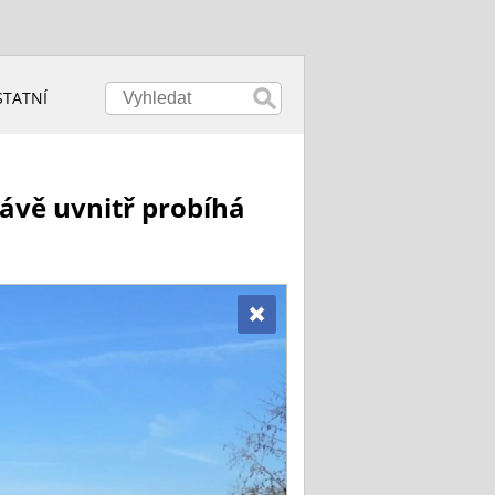
STATNÍ
rávě uvnitř probíhá