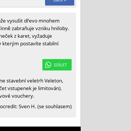
káže vysušit dřevo mnohem
 účinně zabraňuje vzniku hniloby.
meček z karet, vyžaduje
y kterým postavíte stabilní
SDÍLET
e stavební veletrh Veleton,
čet vstupenek je limitován).
levové vouchery.
ocredit: Sven H. (se souhlasem)