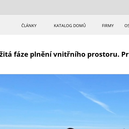
ČLÁNKY
KATALOG DOMŮ
FIRMY
O
žitá fáze plnění vnitřního prostoru. P