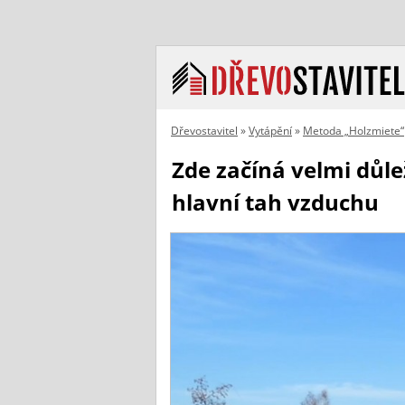
Dřevostavitel
»
Vytápění
»
Metoda „Holzmiete“
Zde začíná velmi důle
hlavní tah vzduchu