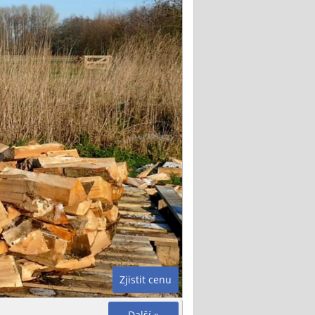
Zjistit cenu
Další »