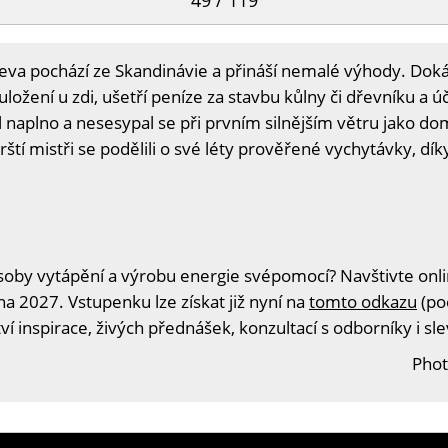
49 / 119
řeva pochází ze Skandinávie a přináší nemalé výhody. Do
é uložení u zdi, ušetří peníze za stavbu kůlny či dřevníku a
 naplno a nesesypal se při prvním silnějším větru jako do
ští mistři se podělili o své léty prověřené vychytávky, dík
oby vytápění a výrobu energie svépomocí? Navštivte onlin
na 2027. Vstupenku lze získat již nyní na
tomto odkazu
(po
í inspirace, živých přednášek, konzultací s odborníky i s
Phot