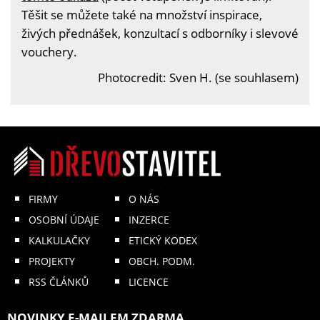
Těšit se můžete také na množství inspirace,
živých přednášek, konzultací s odborníky i slevové
vouchery.
Photocredit: Sven H. (se souhlasem)
FIRMY
O NÁS
OSOBNÍ ÚDAJE
INZERCE
KALKULAČKY
ETICKÝ KODEX
PROJEKTY
OBCH. PODM.
RSS ČLÁNKŮ
LICENCE
NOVINKY E-MAILEM ZDARMA