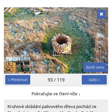
Zjistit cenu
93 / 119
« Předchozí
Další »
Pokračujte ve čtení níže ↓
Kruhové skládání palivového dřeva pochází ze