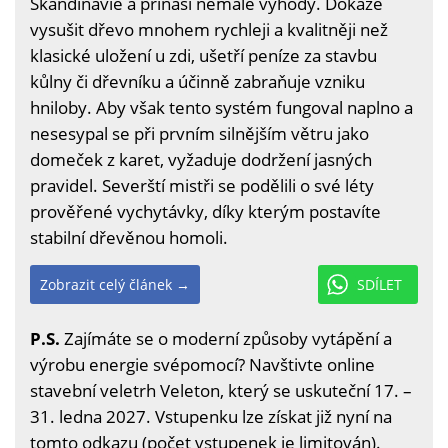
Skandinávie a přináší nemalé výhody. Dokáže
vysušit dřevo mnohem rychleji a kvalitněji než
klasické uložení u zdi, ušetří peníze za stavbu
kůlny či dřevníku a účinně zabraňuje vzniku
hniloby. Aby však tento systém fungoval naplno a
nesesypal se při prvním silnějším větru jako
domeček z karet, vyžaduje dodržení jasných
pravidel. Severští mistři se podělili o své léty
prověřené vychytávky, díky kterým postavíte
stabilní dřevěnou homoli.
Zobrazit celý článek →
SDÍLET
P.S.
Zajímáte se o moderní způsoby vytápění a
výrobu energie svépomocí? Navštivte online
stavební veletrh Veleton, který se uskuteční 17. –
31. ledna 2027. Vstupenku lze získat již nyní na
tomto odkazu
(počet vstupenek je limitován).