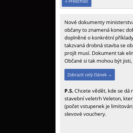
« Předchozí
Nové dokumenty ministerstva 
občany to znamená konec doha
doplněné o konkrétní příklady
takzvaná drobná stavba se ob
projít musí. Dokument tak eli
Občané si tak mohou být jisti,
Zobrazit celý článek →
P.S.
Chcete vědět, kde se dá 
stavební veletrh Veleton, kter
(počet vstupenek je limitován)
slevové vouchery.