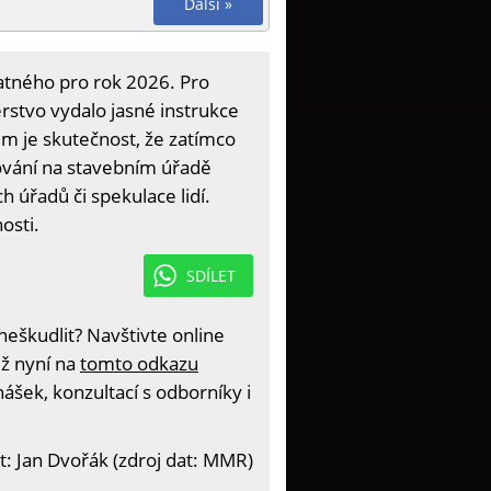
Další »
atného pro rok 2026. Pro
stvo vydalo jasné instrukce
em je skutečnost, že zatímco
ování na stavebním úřadě
 úřadů či spekulace lidí.
osti.
SDÍLET
eškudlit? Navštivte online
iž nyní na
tomto odkazu
ášek, konzultací s odborníky i
t: Jan Dvořák (zdroj dat: MMR)