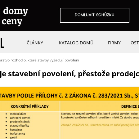
ČLÁNKY
KATALOG DOMŮ
FIRMY
OST
erstvo rozhodlo, které stavby vyžadují povolení
 stavební povolení, přestože prodejc