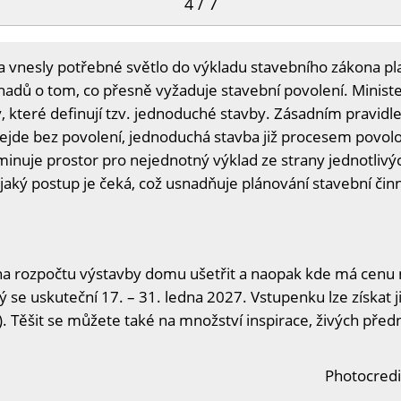
4 / 7
vnesly potřebné světlo do výkladu stavebního zákona pl
dů o tom, co přesně vyžaduje stavební povolení. Minister
, které definují tzv. jednoduché stavby. Zásadním pravidl
ejde bez povolení, jednoduchá stavba již procesem povol
minuje prostor pro nejednotný výklad ze strany jednotlivých
 jaký postup je čeká, což usnadňuje plánování stavební činn
na rozpočtu výstavby domu ušetřit a naopak kde má cenu n
ý se uskuteční 17. – 31. ledna 2027. Vstupenku lze získat j
. Těšit se můžete také na množství inspirace, živých předn
Photocredi