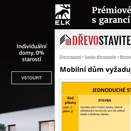
Dřevostavitel
»
Stavba dřevostavby
»
Minist
Mobilní dům vyžaduje