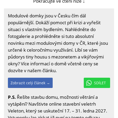
Pokračujte ve čtení níže ↓
Modulové domky jsou v Česku čím dál
populárnější. Dokáží pomoct při krizi a vyřešit
situaci s vlastním bydlením. Nahlédněte do
fotogalerie a prohlédněte si tuto absolutní
novinku mezi modulovými domy v ČR, které jsou
určené k celoročnímu využívání. Líbí se vám
půdorys tiny housu s mezonetem a vikýřovými
okny? Více informací o domě včetně ceny se
dozvíte v našem článku.
Zobrazit celý článek →
SDÍLET
P.S.
Řešíte stavbu domu, možnosti větrání a
vytápění? Navštivte online stavební veletrh
Veleton, který se uskuteční 17. – 31. ledna 2027.
Vstupenku lze získat již nyní na
tomto odkazu