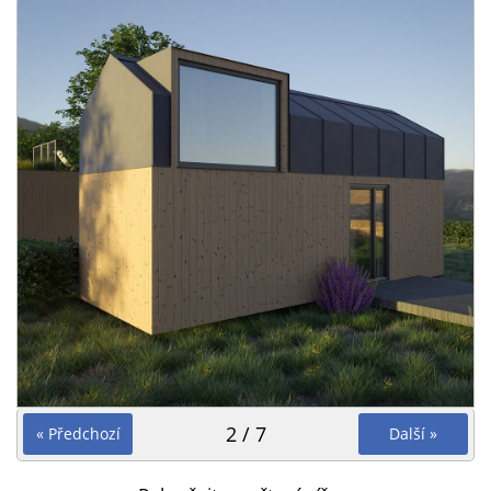
2 / 7
« Předchozí
Další »