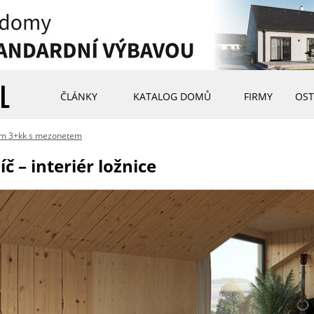
ČLÁNKY
KATALOG DOMŮ
FIRMY
OST
m 3+kk s mezonetem
 – interiér ložnice