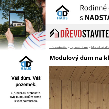
Dřevostavitel
»
Typové domy
»
Modulový dů
Modulový dům na klíč