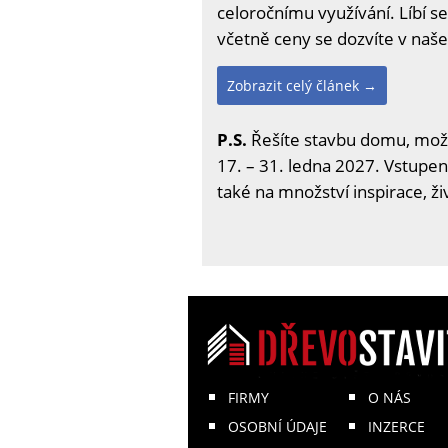
celoročnímu využívání. Líbí 
včetně ceny se dozvíte v naš
Zobrazit celý článek →
P.S.
Řešíte stavbu domu, možno
17. – 31. ledna 2027. Vstupenk
také na množství inspirace, ž
FIRMY
O NÁS
OSOBNÍ ÚDAJE
INZERCE