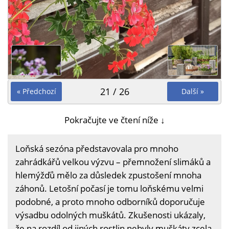
21 / 26
« Předchozí
Další »
Pokračujte ve čtení níže ↓
Loňská sezóna představovala pro mnoho
zahrádkářů velkou výzvu – přemnožení slimáků a
hlemýžďů mělo za důsledek zpustošení mnoha
záhonů. Letošní počasí je tomu loňskému velmi
podobné, a proto mnoho odborníků doporučuje
výsadbu odolných muškátů. Zkušenosti ukázaly,
že na rozdíl od jiných rostlin nebyly muškáty zcela