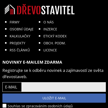
FIRMY
O NÁS
OSOBNÍ ÚDAJE
INZERCE
KALKULAČKY
ETICKÝ KODEX
PROJEKTY
OBCH. PODM.
RSS ČLÁNKŮ
LICENCE
NOVINKY E-MAILEM ZDARMA
Registrujte se k odběru novinek a zajímavostí ze světa
dřevostaveb.
E-MAIL
ULOŽIT E-MAIL
Souhlas se zpracováním osobních údajů