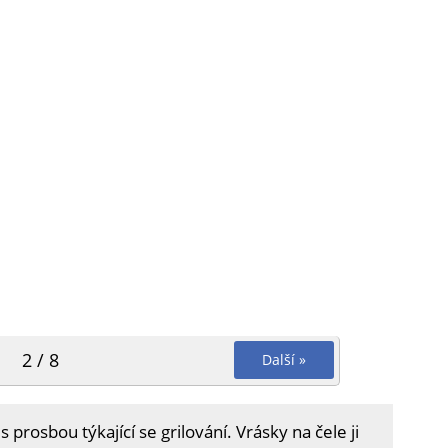
2 / 8
Další »
prosbou týkající se grilování. Vrásky na čele ji