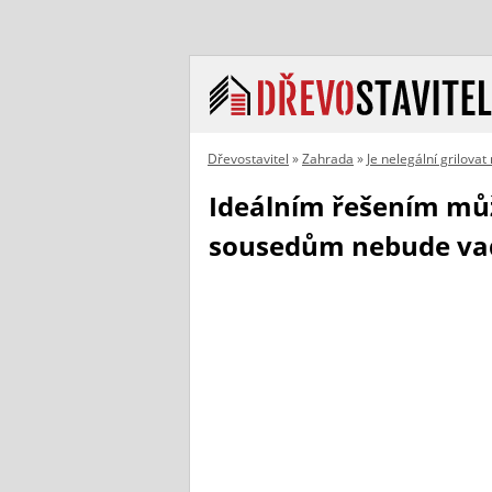
Dřevostavitel
»
Zahrada
»
Je nelegální grilovat
Ideálním řešením můž
sousedům nebude va