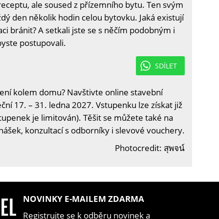
eceptu, ale soused z přízemního bytu. Ten svým
dý den několik hodin celou bytovku. Jaká existují
aci bránit? A setkali jste se s něčím podobným i
byste postupovali.
SDÍLET
ení kolem domu? Navštivte online stavební
ční 17. – 31. ledna 2027. Vstupenku lze získat již
tupenek je limitován). Těšit se můžete také na
nášek, konzultací s odborníky i slevové vouchery.
Photocredit: สุพจน์
NOVINKY E-MAILEM ZDARMA
Registrujte se k odběru novinek a