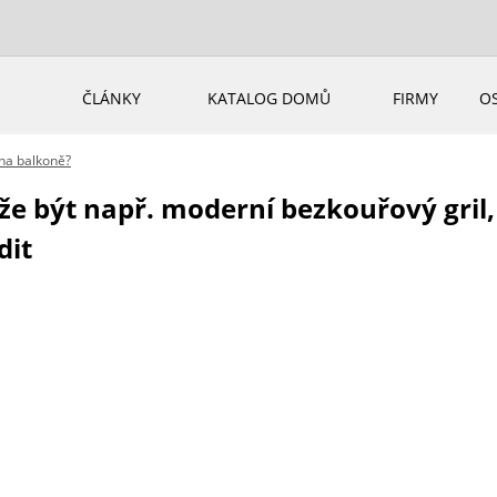
ČLÁNKY
KATALOG DOMŮ
FIRMY
O
 na balkoně?
e být např. moderní bezkouřový gril,
dit