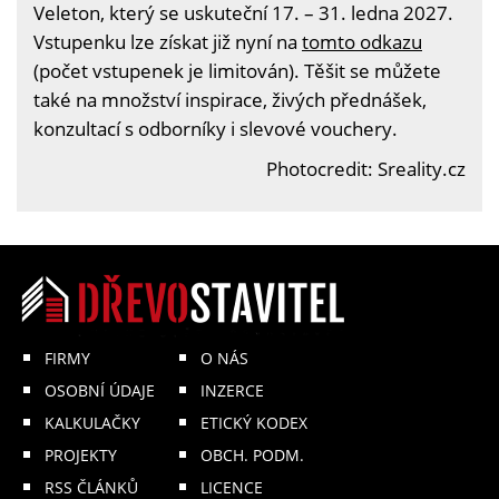
Veleton, který se uskuteční 17. – 31. ledna 2027.
Vstupenku lze získat již nyní na
tomto odkazu
(počet vstupenek je limitován). Těšit se můžete
také na množství inspirace, živých přednášek,
konzultací s odborníky i slevové vouchery.
Photocredit: Sreality.cz
FIRMY
O NÁS
OSOBNÍ ÚDAJE
INZERCE
KALKULAČKY
ETICKÝ KODEX
PROJEKTY
OBCH. PODM.
RSS ČLÁNKŮ
LICENCE