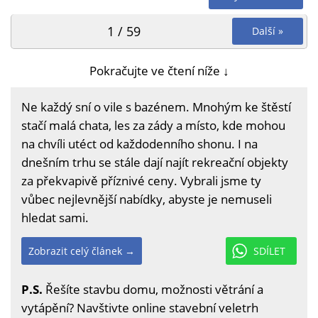
1 / 59
Další »
Pokračujte ve čtení níže ↓
Ne každý sní o vile s bazénem. Mnohým ke štěstí
stačí malá chata, les za zády a místo, kde mohou
na chvíli utéct od každodenního shonu. I na
dnešním trhu se stále dají najít rekreační objekty
za překvapivě příznivé ceny. Vybrali jsme ty
vůbec nejlevnější nabídky, abyste je nemuseli
hledat sami.
Zobrazit celý článek →
SDÍLET
P.S.
Řešíte stavbu domu, možnosti větrání a
vytápění? Navštivte online stavební veletrh