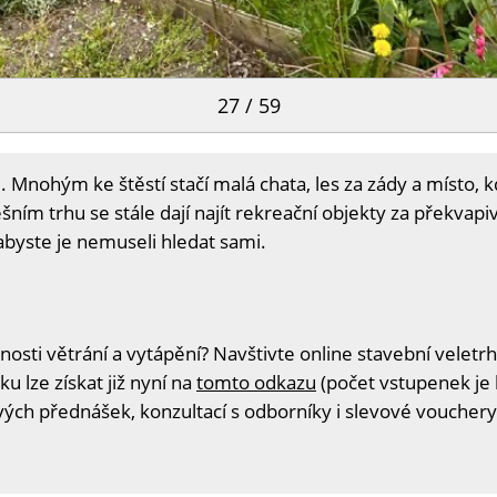
27 / 59
. Mnohým ke štěstí stačí malá chata, les za zády a místo, 
ním trhu se stále dají najít rekreační objekty za překvapiv
 abyste je nemuseli hledat sami.
sti větrání a vytápění? Navštivte online stavební veletrh
u lze získat již nyní na
tomto odkazu
(počet vstupenek je 
ivých přednášek, konzultací s odborníky i slevové vouchery