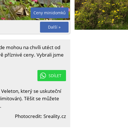
Ceny minidomků
Další »
kde mohou na chvíli utéct od
ě příznivé ceny. Vybrali jsme
SDÍLET
 Veleton, který se uskuteční
limitován). Těšit se můžete
.
Photocredit: Sreality.cz