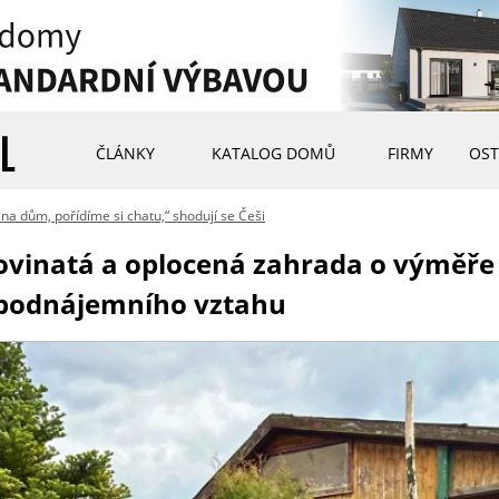
ČLÁNKY
KATALOG DOMŮ
FIRMY
OST
 dům, pořídíme si chatu,“ shodují se Češi
rovinatá a oplocená zahrada o výměře 
 podnájemního vztahu