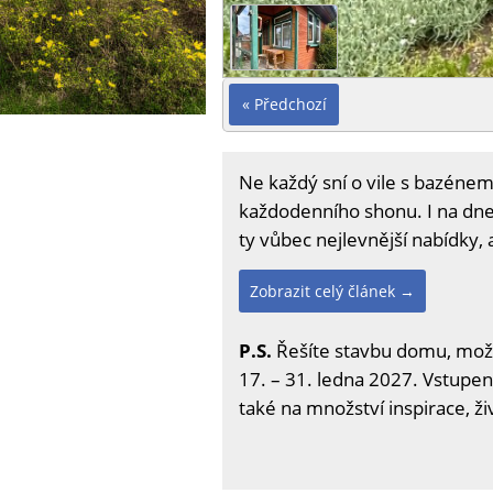
« Předchozí
Ne každý sní o vile s bazénem
každodenního shonu. I na dneš
ty vůbec nejlevnější nabídky,
Zobrazit celý článek →
P.S.
Řešíte stavbu domu, možno
17. – 31. ledna 2027. Vstupenk
také na množství inspirace, ž