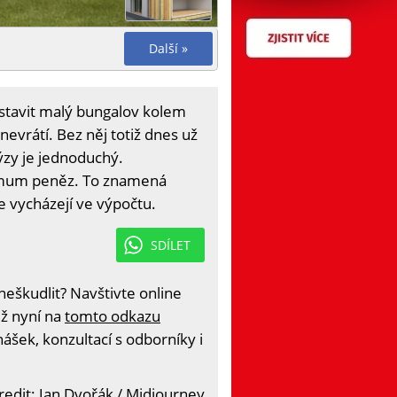
Další »
ostavit malý bungalov kolem
nevrátí. Bez něj totiž dnes už
lýzy je jednoduchý.
nimum peněz. To znamená
e vycházejí ve výpočtu.
SDÍLET
eškudlit? Navštivte online
iž nyní na
tomto odkazu
ášek, konzultací s odborníky i
edit: Jan Dvořák / Midjourney