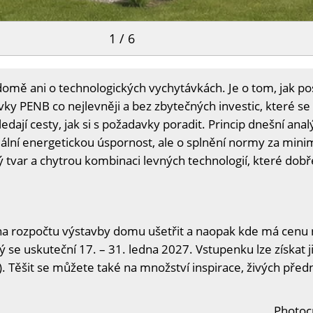
1 / 6
domě ani o technologických vychytávkách. Je o tom, jak p
ky PENB co nejlevněji a bez zbytečných investic, které se 
dají cesty, jak si s požadavky poradit. Princip dnešní ana
lní energetickou úspornost, ale o splnění normy za mi
tvar a chytrou kombinaci levných technologií, které dobř
na rozpočtu výstavby domu ušetřit a naopak kde má cenu n
ý se uskuteční 17. – 31. ledna 2027. Vstupenku lze získat j
. Těšit se můžete také na množství inspirace, živých předn
Photocr