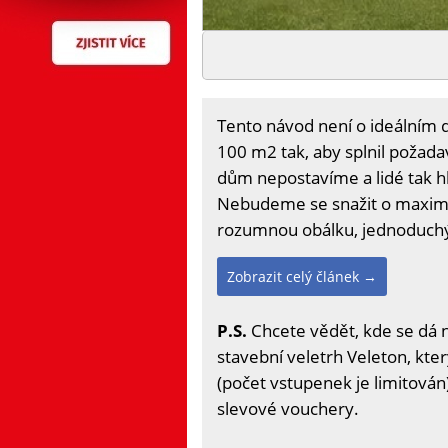
Tento návod není o ideálním 
100 m2 tak, aby splnil požadav
dům nepostavíme a lidé tak hle
Nebudeme se snažit o maximá
rozumnou obálku, jednoduchý 
Zobrazit celý článek →
P.S.
Chcete vědět, kde se dá 
stavební veletrh Veleton, kter
(počet vstupenek je limitován)
slevové vouchery.