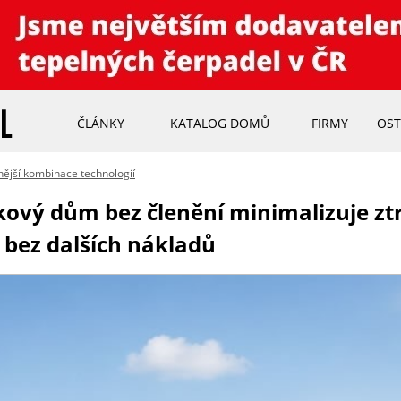
ČLÁNKY
KATALOG DOMŮ
FIRMY
OST
nější kombinace technologií
ový dům bez členění minimalizuje ztr
bez dalších nákladů