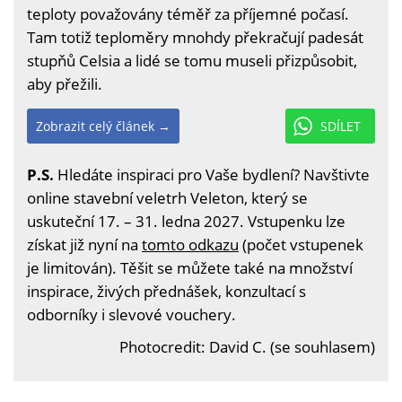
teploty považovány téměř za příjemné počasí.
Tam totiž teploměry mnohdy překračují padesát
stupňů Celsia a lidé se tomu museli přizpůsobit,
aby přežili.
Zobrazit celý článek →
SDÍLET
P.S.
Hledáte inspiraci pro Vaše bydlení? Navštivte
online stavební veletrh Veleton, který se
uskuteční 17. – 31. ledna 2027. Vstupenku lze
získat již nyní na
tomto odkazu
(počet vstupenek
je limitován). Těšit se můžete také na množství
inspirace, živých přednášek, konzultací s
odborníky i slevové vouchery.
Photocredit: David C. (se souhlasem)