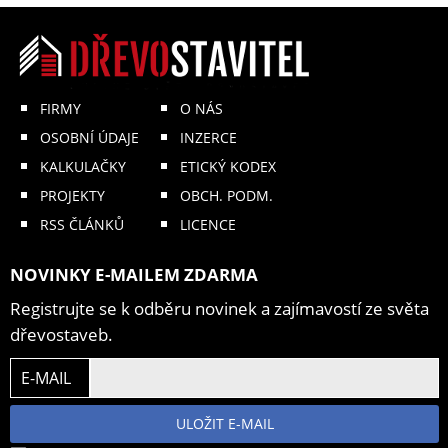
FIRMY
O NÁS
OSOBNÍ ÚDAJE
INZERCE
KALKULAČKY
ETICKÝ KODEX
PROJEKTY
OBCH. PODM.
RSS ČLÁNKŮ
LICENCE
NOVINKY E-MAILEM ZDARMA
Registrujte se k odběru novinek a zajímavostí ze světa
dřevostaveb.
E-MAIL
ULOŽIT E-MAIL