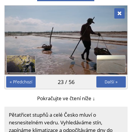
23 / 56
« Předchozí
Další »
Pokračujte ve čtení níže ↓
Pětatřicet stupňů a celé Česko mluví o
nesnesitelném vedru. Vyhledáváme stín,
zapínáme klimatizace a odpočítáváme dny do