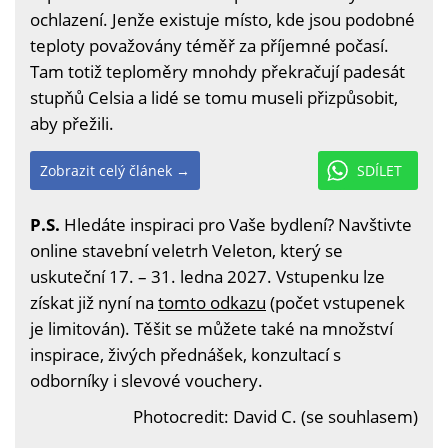
ochlazení. Jenže existuje místo, kde jsou podobné
teploty považovány téměř za příjemné počasí.
Tam totiž teploměry mnohdy překračují padesát
stupňů Celsia a lidé se tomu museli přizpůsobit,
aby přežili.
Zobrazit celý článek →
SDÍLET
P.S.
Hledáte inspiraci pro Vaše bydlení? Navštivte
online stavební veletrh Veleton, který se
uskuteční 17. – 31. ledna 2027. Vstupenku lze
získat již nyní na
tomto odkazu
(počet vstupenek
je limitován). Těšit se můžete také na množství
inspirace, živých přednášek, konzultací s
odborníky i slevové vouchery.
Photocredit: David C. (se souhlasem)