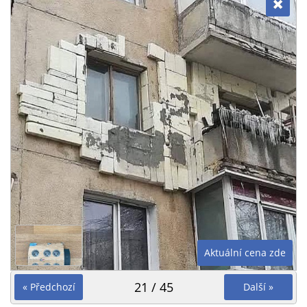
Aktuální cena zde
21 / 45
« Předchozí
Další »