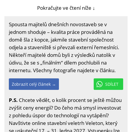
Pokračujte ve čtení níže ↓
Spousta majitelů dnešních novostaveb se v
jednom shoduje – kvalita práce prováděná na
domě šla z kopce, jakmile stavební společnost
odjela a staveniště si převzali externí řemeslníci.
Někteří majitelé domů byli z výsledků natolik v
údivu, že se s „finálním“ dílem pochlubili na
internetu. Všechny fotografie najdete v článku.
Zobrazit celý článek →
SDÍLET
P.S.
Chcete vědět, o kolik procent se ještě můžou
zvýšit ceny energií? Do čeho má smysl investovat
z pohledu úspor do technologií na vytápění?
Navštivte online stavební veletrh Veleton, který
se uskuteční 17. – 31. ledna 2027. Vstupenku lze