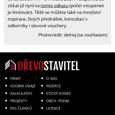
získat již nyní na
tomto odkazu
(počet vstupenek
je limitován). Těšit se můžete také na množství
inspirace, živých přednášek, konzultací s
odborníky i slevové vouchery.
Photocredit: delniq (se souhlasem)
FIRMY
O NÁS
OSOBNÍ ÚDAJE
INZERCE
KALKULAČKY
ETICKÝ KODEX
PROJEKTY
OBCH. PODM.
RSS ČLÁNKŮ
LICENCE