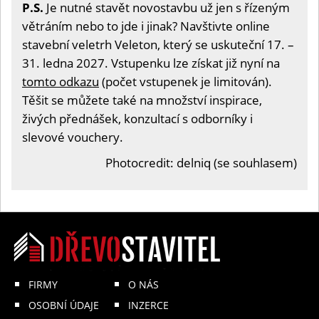
P.S.
Je nutné stavět novostavbu už jen s řízeným
větráním nebo to jde i jinak? Navštivte online
stavební veletrh Veleton, který se uskuteční 17. –
31. ledna 2027. Vstupenku lze získat již nyní na
tomto odkazu
(počet vstupenek je limitován).
Těšit se můžete také na množství inspirace,
živých přednášek, konzultací s odborníky i
slevové vouchery.
Photocredit: delniq (se souhlasem)
FIRMY
O NÁS
OSOBNÍ ÚDAJE
INZERCE