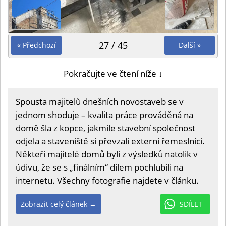
27 / 45
« Předchozí
Další »
Pokračujte ve čtení níže ↓
Spousta majitelů dnešních novostaveb se v
jednom shoduje – kvalita práce prováděná na
domě šla z kopce, jakmile stavební společnost
odjela a staveniště si převzali externí řemeslníci.
Někteří majitelé domů byli z výsledků natolik v
údivu, že se s „finálním“ dílem pochlubili na
internetu. Všechny fotografie najdete v článku.
Zobrazit celý článek →
SDÍLET