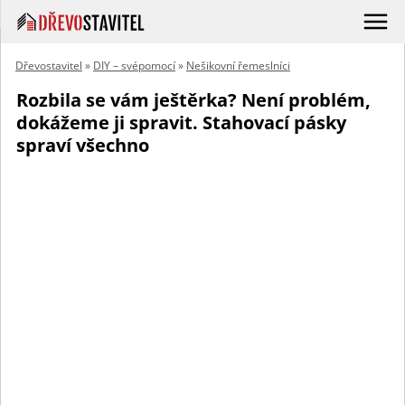
Dřevostavitel
»
DIY – svépomocí
»
Nešikovní řemeslníci
Rozbila se vám ještěrka? Není problém,
dokážeme ji spravit. Stahovací pásky
spraví všechno