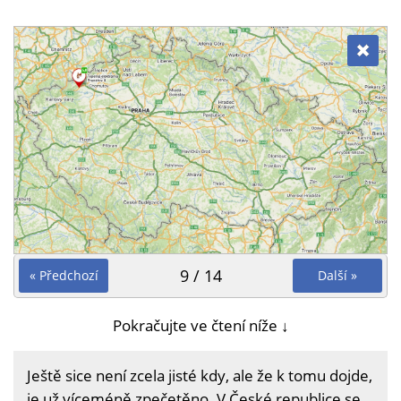
9 / 14
« Předchozí
Další »
Pokračujte ve čtení níže ↓
Ještě sice není zcela jisté kdy, ale že k tomu dojde,
je už víceméně zpečetěno. V České republice se