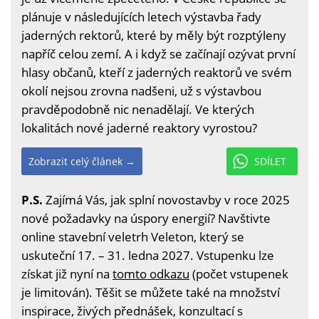
plánuje v následujících letech výstavba řady
jaderných rektorů, které by měly být rozptýleny
napříč celou zemí. A i když se začínají ozývat první
hlasy občanů, kteří z jaderných reaktorů ve svém
okolí nejsou zrovna nadšeni, už s výstavbou
pravděpodobně nic nenadělají. Ve kterých
lokalitách nové jaderné reaktory vyrostou?
Zobrazit celý článek →
SDÍLET
P.S.
Zajímá Vás, jak splní novostavby v roce 2025
nové požadavky na úspory energií? Navštivte
online stavební veletrh Veleton, který se
uskuteční 17. – 31. ledna 2027. Vstupenku lze
získat již nyní na
tomto odkazu
(počet vstupenek
je limitován). Těšit se můžete také na množství
inspirace, živých přednášek, konzultací s