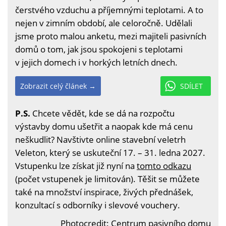
čerstvého vzduchu a příjemnými teplotami. A to
nejen v zimním období, ale celoročně. Udělali
jsme proto malou anketu, mezi majiteli pasivních
domů o tom, jak jsou spokojeni s teplotami
v jejich domech i v horkých letních dnech.
Zobrazit celý článek →
SDÍLET
P.S.
Chcete vědět, kde se dá na rozpočtu
výstavby domu ušetřit a naopak kde má cenu
neškudlit? Navštivte online stavební veletrh
Veleton, který se uskuteční 17. – 31. ledna 2027.
Vstupenku lze získat již nyní na
tomto odkazu
(počet vstupenek je limitován). Těšit se můžete
také na množství inspirace, živých přednášek,
konzultací s odborníky i slevové vouchery.
Photocredit:
Centrum pasivního domu