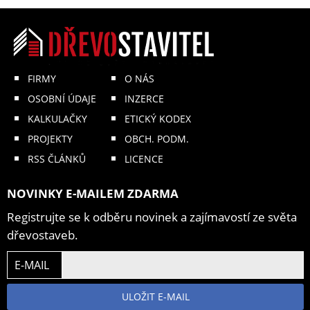
FIRMY
O NÁS
OSOBNÍ ÚDAJE
INZERCE
KALKULAČKY
ETICKÝ KODEX
PROJEKTY
OBCH. PODM.
RSS ČLÁNKŮ
LICENCE
NOVINKY E-MAILEM ZDARMA
Registrujte se k odběru novinek a zajímavostí ze světa
dřevostaveb.
E-MAIL
ULOŽIT E-MAIL