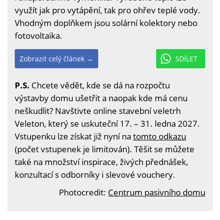
využít jak pro vytápění, tak pro ohřev teplé vody.
Vhodným doplňkem jsou solární kolektory nebo
fotovoltaika.
Zobrazit celý článek →
SDÍLET
P.S.
Chcete vědět, kde se dá na rozpočtu
výstavby domu ušetřit a naopak kde má cenu
neškudlit? Navštivte online stavební veletrh
Veleton, který se uskuteční 17. – 31. ledna 2027.
Vstupenku lze získat již nyní na
tomto odkazu
(počet vstupenek je limitován). Těšit se můžete
také na množství inspirace, živých přednášek,
konzultací s odborníky i slevové vouchery.
Photocredit:
Centrum pasivního domu