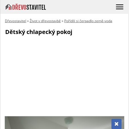
Dřevostavitel
»
Život v dřevostavbě
»
Pořídili si čerpadlo země-voda
Dětský chlapecký pokoj