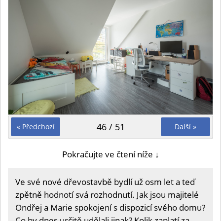
46 / 51
« Předchozí
Další »
Pokračujte ve čtení níže ↓
Ve své nové dřevostavbě bydlí už osm let a teď
zpětně hodnotí svá rozhodnutí. Jak jsou majitelé
Ondřej a Marie spokojení s dispozicí svého domu?
Co by dnes určitě udělali jinak? Kolik zaplatí za