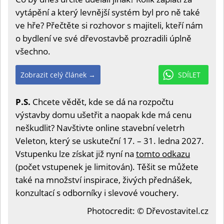
vytápění a který levnější systém byl pro ně také
ve hře? Přečtěte si rozhovor s majiteli, kteří nám
o bydlení ve své dřevostavbě prozradili úplně
všechno.
Zobrazit celý článek →
SDÍLET
P.S.
Chcete vědět, kde se dá na rozpočtu
výstavby domu ušetřit a naopak kde má cenu
neškudlit? Navštivte online stavební veletrh
Veleton, který se uskuteční 17. – 31. ledna 2027.
Vstupenku lze získat již nyní na
tomto odkazu
(počet vstupenek je limitován). Těšit se můžete
také na množství inspirace, živých přednášek,
konzultací s odborníky i slevové vouchery.
Photocredit: © Dřevostavitel.cz