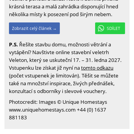
krásná terasa a malá zahrádka disponující hned
několika místy k posezení pod širým nebem.
Zobrazit celý článek →
SDÍLET
P.S.
Řešíte stavbu domu, možnosti větrání a
vytápění? Navštivte online stavební veletrh
Veleton, který se uskuteční 17. – 31. ledna 2027.
Vstupenku lze získat již nyní na
tomto odkazu
(počet vstupenek je limitován). Těšit se můžete
také na množství inspirace, živých přednášek,
konzultací s odborníky i slevové vouchery.
Photocredit: Images © Unique Homestays
www.uniquehomestays.com +44 (0) 1637
881183