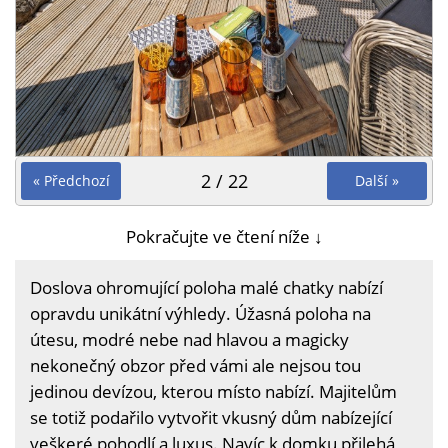
2 / 22
« Předchozí
Další »
Pokračujte ve čtení níže ↓
Doslova ohromující poloha malé chatky nabízí
opravdu unikátní výhledy. Úžasná poloha na
útesu, modré nebe nad hlavou a magicky
nekonečný obzor před vámi ale nejsou tou
jedinou devízou, kterou místo nabízí. Majitelům
se totiž podařilo vytvořit vkusný dům nabízející
veškeré pohodlí a luxus. Navíc k domku přilehá