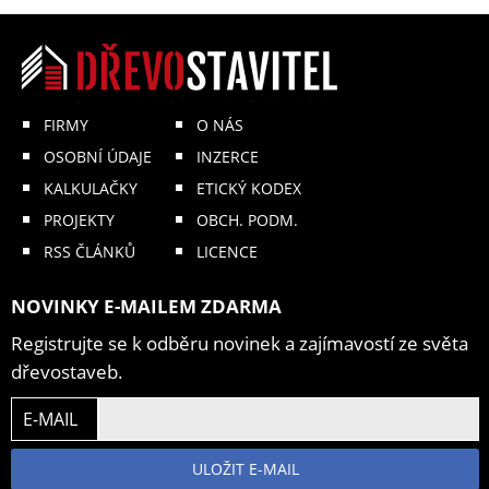
FIRMY
O NÁS
OSOBNÍ ÚDAJE
INZERCE
KALKULAČKY
ETICKÝ KODEX
PROJEKTY
OBCH. PODM.
RSS ČLÁNKŮ
LICENCE
NOVINKY E-MAILEM ZDARMA
Registrujte se k odběru novinek a zajímavostí ze světa
dřevostaveb.
E-MAIL
ULOŽIT E-MAIL