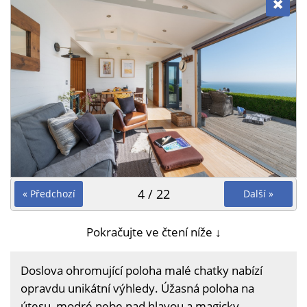
4 / 22
« Předchozí
Další »
Pokračujte ve čtení níže ↓
Doslova ohromující poloha malé chatky nabízí
opravdu unikátní výhledy. Úžasná poloha na
útesu, modré nebe nad hlavou a magicky