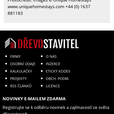
www.uniquehomestays.com +44 (0) 1637
881183
FIRMY
O NÁS
OSOBNÍ ÚDAJE
INZERCE
KALKULAČKY
ETICKÝ KODEX
PROJEKTY
OBCH. PODM.
RSS ČLÁNKŮ
LICENCE
NOVINKY E-MAILEM ZDARMA
Registrujte se k odběru novinek a zajímavostí ze světa
dřevostaveb.