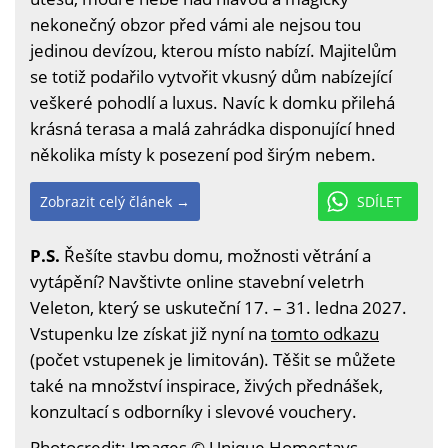
nekonečný obzor před vámi ale nejsou tou
jedinou devízou, kterou místo nabízí. Majitelům
se totiž podařilo vytvořit vkusný dům nabízející
veškeré pohodlí a luxus. Navíc k domku přilehá
krásná terasa a malá zahrádka disponující hned
několika místy k posezení pod širým nebem.
Zobrazit celý článek →
SDÍLET
P.S.
Řešíte stavbu domu, možnosti větrání a
vytápění? Navštivte online stavební veletrh
Veleton, který se uskuteční 17. – 31. ledna 2027.
Vstupenku lze získat již nyní na
tomto odkazu
(počet vstupenek je limitován). Těšit se můžete
také na množství inspirace, živých přednášek,
konzultací s odborníky i slevové vouchery.
Photocredit: Images © Unique Homestays