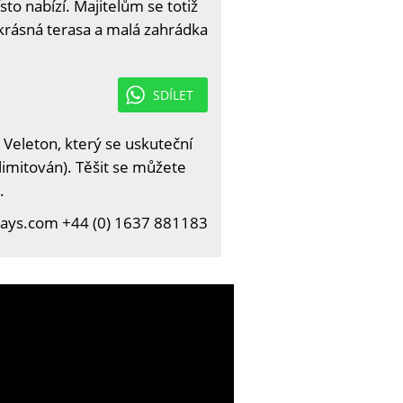
o nabízí. Majitelům se totiž
 krásná terasa a malá zahrádka
SDÍLET
 Veleton, který se uskuteční
limitován). Těšit se můžete
.
ays.com +44 (0) 1637 881183