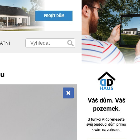
ATNÍ
ru