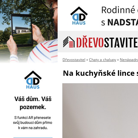
Dřevostavitel
»
Chaty a chalupy
»
Nenápadná
Na kuchyňské lince 