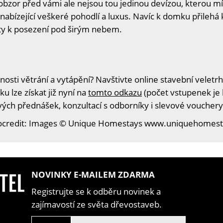
zor před vámi ale nejsou tou jedinou devízou, kterou míst
nabízející veškeré pohodlí a luxus. Navíc k domku přilehá
sty k posezení pod širým nebem.
sti větrání a vytápění? Navštivte online stavební veletrh
u lze získat již nyní na
tomto odkazu
(počet vstupenek je 
ivých přednášek, konzultací s odborníky i slevové vouchery
ocredit: Images © Unique Homestays www.uniquehomest
NOVINKY E-MAILEM ZDARMA
Registrujte se k odběru novinek a
zajímavostí ze světa dřevostaveb.