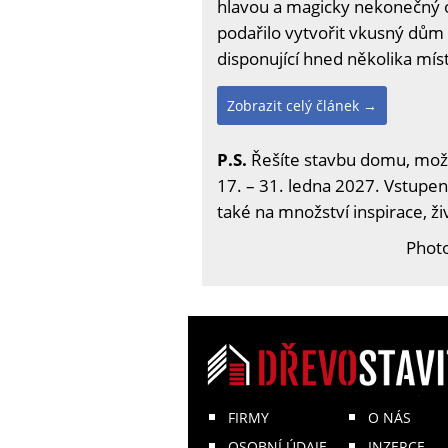
hlavou a magicky nekonečný ob
podařilo vytvořit vkusný dům 
disponující hned několika mí
Zobrazit celý článek →
P.S.
Řešíte stavbu domu, možno
17. – 31. ledna 2027. Vstupenk
také na množství inspirace, ž
Phot
FIRMY
O NÁS
OSOBNÍ ÚDAJE
INZERCE