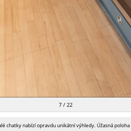
7 / 22
lé chatky nabízí opravdu unikátní výhledy. Úžasná poloh