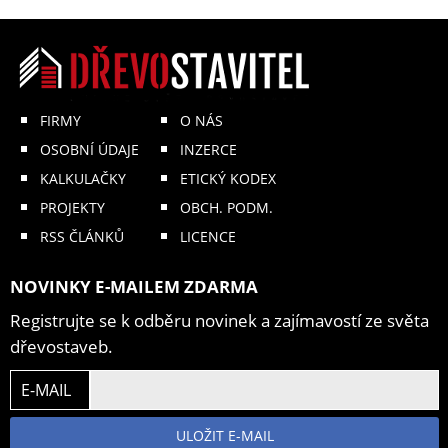
FIRMY
O NÁS
OSOBNÍ ÚDAJE
INZERCE
KALKULAČKY
ETICKÝ KODEX
PROJEKTY
OBCH. PODM.
RSS ČLÁNKŮ
LICENCE
NOVINKY E-MAILEM ZDARMA
Registrujte se k odběru novinek a zajímavostí ze světa
dřevostaveb.
E-MAIL
ULOŽIT E-MAIL