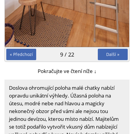
9 / 22
« Předchozí
Další »
Pokračujte ve čtení níže ↓
Doslova ohromující poloha malé chatky nabízí
opravdu unikátní výhledy. Úžasná poloha na
útesu, modré nebe nad hlavou a magicky
nekonečný obzor před vámi ale nejsou tou
jedinou devízou, kterou místo nabízí. Majitelům
se totiž podařilo vytvořit vkusný dům nabízející