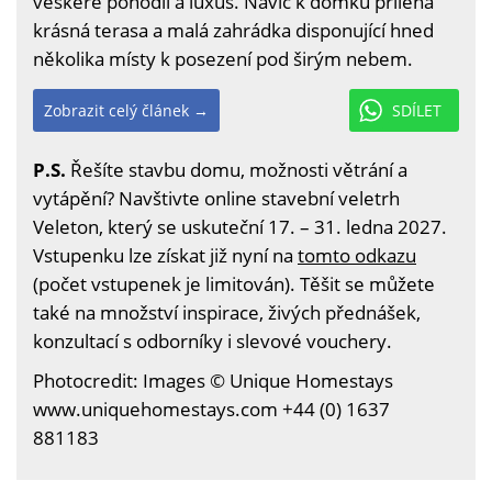
veškeré pohodlí a luxus. Navíc k domku přilehá
krásná terasa a malá zahrádka disponující hned
několika místy k posezení pod širým nebem.
Zobrazit celý článek →
SDÍLET
P.S.
Řešíte stavbu domu, možnosti větrání a
vytápění? Navštivte online stavební veletrh
Veleton, který se uskuteční 17. – 31. ledna 2027.
Vstupenku lze získat již nyní na
tomto odkazu
(počet vstupenek je limitován). Těšit se můžete
také na množství inspirace, živých přednášek,
konzultací s odborníky i slevové vouchery.
Photocredit: Images © Unique Homestays
www.uniquehomestays.com +44 (0) 1637
881183