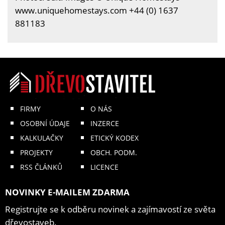
www.uniquehomestays.com +44 (0) 1637
881183
FIRMY
O NÁS
OSOBNÍ ÚDAJE
INZERCE
KALKULAČKY
ETICKÝ KODEX
PROJEKTY
OBCH. PODM.
RSS ČLÁNKŮ
LICENCE
NOVINKY E-MAILEM ZDARMA
Registrujte se k odběru novinek a zajímavostí ze světa
dřevostaveb.