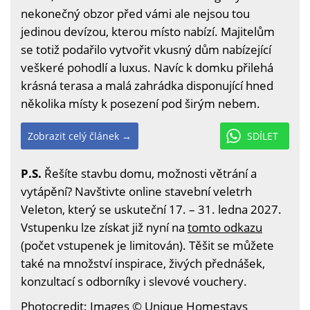
nekonečný obzor před vámi ale nejsou tou
jedinou devízou, kterou místo nabízí. Majitelům
se totiž podařilo vytvořit vkusný dům nabízející
veškeré pohodlí a luxus. Navíc k domku přilehá
krásná terasa a malá zahrádka disponující hned
několika místy k posezení pod širým nebem.
Zobrazit celý článek →
SDÍLET
P.S.
Řešíte stavbu domu, možnosti větrání a
vytápění? Navštivte online stavební veletrh
Veleton, který se uskuteční 17. – 31. ledna 2027.
Vstupenku lze získat již nyní na
tomto odkazu
(počet vstupenek je limitován). Těšit se můžete
také na množství inspirace, živých přednášek,
konzultací s odborníky i slevové vouchery.
Photocredit: Images © Unique Homestays