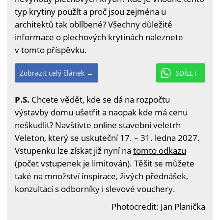
typ krytiny použít a proč jsou zejména u
architektů tak oblíbené? Všechny důležité
informace o plechových krytinách naleznete
v tomto příspěvku.
Zobrazit celý článek →
SDÍLET
P.S.
Chcete vědět, kde se dá na rozpočtu
výstavby domu ušetřit a naopak kde má cenu
neškudlit? Navštivte online stavební veletrh
Veleton, který se uskuteční 17. – 31. ledna 2027.
Vstupenku lze získat již nyní na
tomto odkazu
(počet vstupenek je limitován). Těšit se můžete
také na množství inspirace, živých přednášek,
konzultací s odborníky i slevové vouchery.
Photocredit: Jan Planička