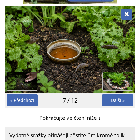
7 / 12
« Předchozí
Další »
Pokračujte ve čtení níže ↓
Vydatné srážky přinášejí pěstitelům kromě tolik