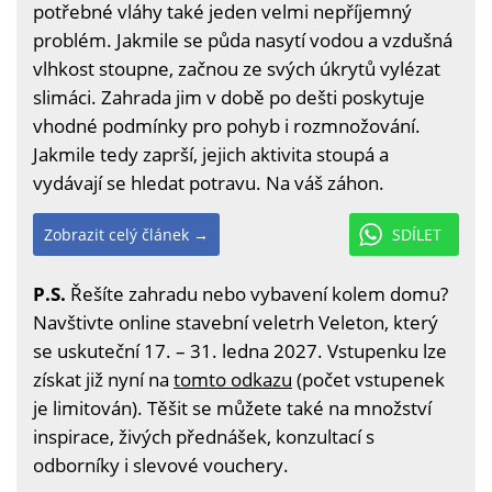
potřebné vláhy také jeden velmi nepříjemný
problém. Jakmile se půda nasytí vodou a vzdušná
vlhkost stoupne, začnou ze svých úkrytů vylézat
slimáci. Zahrada jim v době po dešti poskytuje
vhodné podmínky pro pohyb i rozmnožování.
Jakmile tedy zaprší, jejich aktivita stoupá a
vydávají se hledat potravu. Na váš záhon.
Zobrazit celý článek →
SDÍLET
P.S.
Řešíte zahradu nebo vybavení kolem domu?
Navštivte online stavební veletrh Veleton, který
se uskuteční 17. – 31. ledna 2027. Vstupenku lze
získat již nyní na
tomto odkazu
(počet vstupenek
je limitován). Těšit se můžete také na množství
inspirace, živých přednášek, konzultací s
odborníky i slevové vouchery.