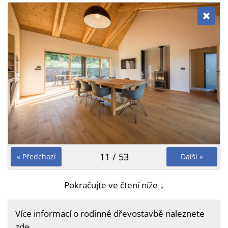
11 / 53
« Předchozí
Další »
Pokračujte ve čtení níže ↓
Více informací o rodinné dřevostavbě naleznete
zde
.