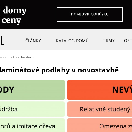
ČLÁNKY
KATALOG DOMŮ
FIRMY
OST
ha do rodinného domu
laminátové podlahy v novostavbě