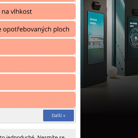
Další »
 to jednoduché. Nesmíte se