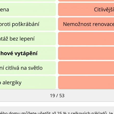
19 / 53
ého domu můžete ušetřit až 25 % z celkových nákladů. Je