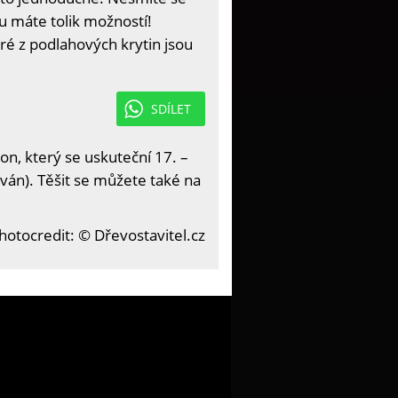
u máte tolik možností!
eré z podlahových krytin jsou
SDÍLET
on, který se uskuteční 17. –
ván). Těšit se můžete také na
hotocredit: © Dřevostavitel.cz