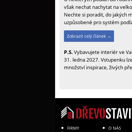
však nechat nachytat na velko
Nechte si poradit, do jakých 
uzpůsobené pro systém podl
Zobrazit celý článek →
P.S.
Vybavujete interiér ve Va
31. ledna 2027. Vstupenku lze 
množství inspirace, živých př
FIRMY
O NÁS