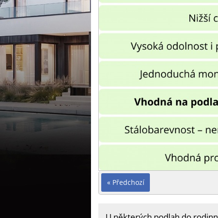
« Předchozí
U některých podlah do rodinn