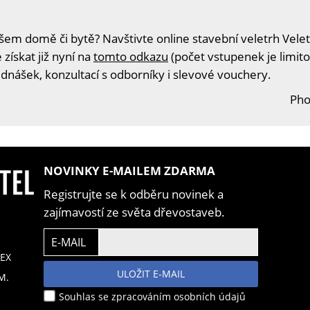
šem domě či bytě? Navštivte online stavební veletrh Velet
získat již nyní na
tomto odkazu
(počet vstupenek je limito
ednášek, konzultací s odborníky i slevové vouchery.
Pho
NOVINKY E-MAILEM ZDARMA
Registrujte se k odběru novinek a
zajímavostí ze světa dřevostaveb.
E-MAIL
EX
ULOŽIT E-MAIL
M.
Souhlas se zpracováním osobních údajů