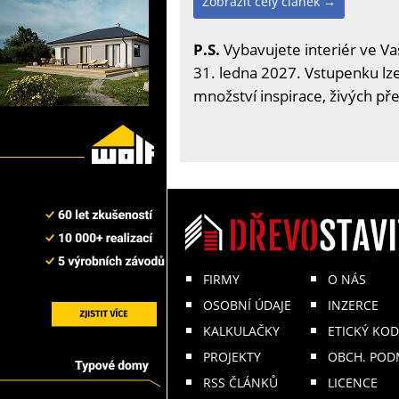
Zobrazit celý článek →
P.S.
Vybavujete interiér ve Va
31. ledna 2027. Vstupenku lze 
množství inspirace, živých př
FIRMY
O NÁS
OSOBNÍ ÚDAJE
INZERCE
KALKULAČKY
ETICKÝ KOD
PROJEKTY
OBCH. POD
RSS ČLÁNKŮ
LICENCE