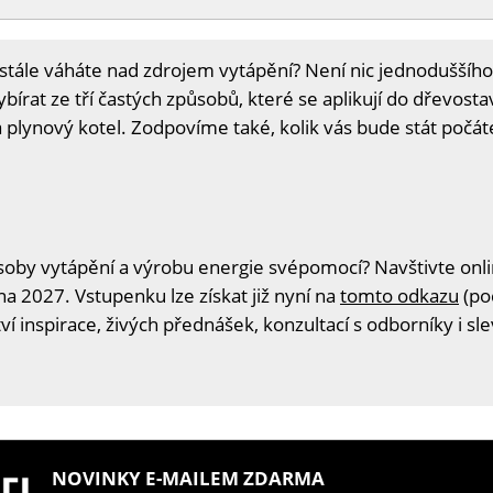
stále váháte nad zdrojem vytápění? Není nic jednoduššího
írat ze tří častých způsobů, které se aplikují do dřevosta
 plynový kotel. Zodpovíme také, kolik vás bude stát počáte
oby vytápění a výrobu energie svépomocí? Navštivte onlin
na 2027. Vstupenku lze získat již nyní na
tomto odkazu
(po
í inspirace, živých přednášek, konzultací s odborníky i s
NOVINKY E-MAILEM ZDARMA