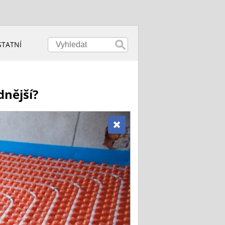
STATNÍ
dnější?