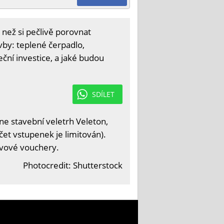
 než si pečlivě porovnat
vby: teplené čerpadlo,
ční investice, a jaké budou
SDÍLET
e stavební veletrh Veleton,
čet vstupenek je limitován).
levové vouchery.
Photocredit: Shutterstock