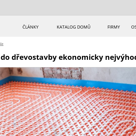
ČLÁNKY
KATALOG DOMŮ
FIRMY
O
lit
e do dřevostavby ekonomicky nejvýho