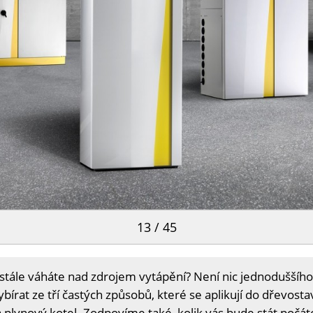
13 / 45
stále váháte nad zdrojem vytápění? Není nic jednoduššího
írat ze tří častých způsobů, které se aplikují do dřevosta
 plynový kotel. Zodpovíme také, kolik vás bude stát počáte