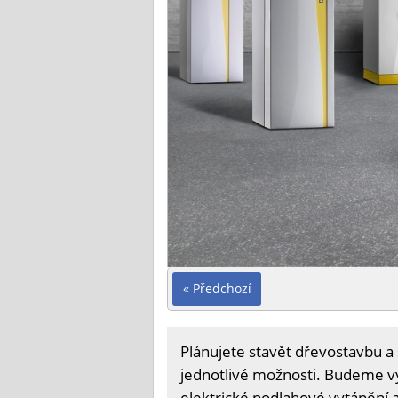
« Předchozí
Plánujete stavět dřevostavbu a 
jednotlivé možnosti. Budeme vyb
elektrické podlahové vytápění a