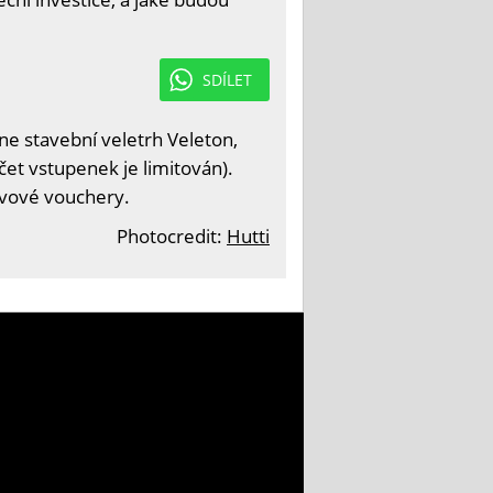
SDÍLET
e stavební veletrh Veleton,
čet vstupenek je limitován).
levové vouchery.
Photocredit:
Hutti