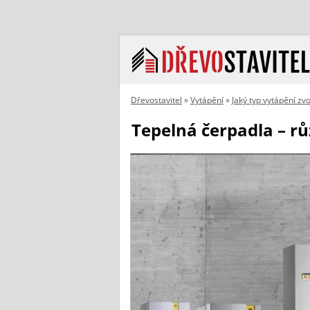
Dřevostavitel
»
Vytápění
»
Jaký typ vytápění zvo
Tepelná čerpadla – r