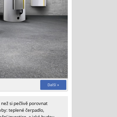
Další »
 než si pečlivě porovnat
vby: teplené čerpadlo,
ční investice, a jaké budou