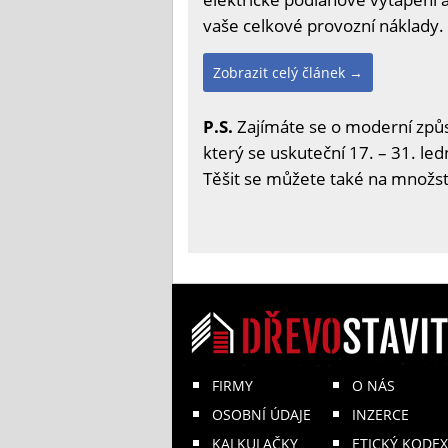
vaše celkové provozní náklady.
Zobrazit celý článek →
P.S.
Zajímáte se o moderní způs
který se uskuteční 17. – 31. led
Těšit se můžete také na množstv
FIRMY
O NÁS
OSOBNÍ ÚDAJE
INZERCE
KALKULAČKY
ETICKÝ KODEX