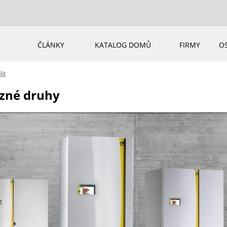
ČLÁNKY
KATALOG DOMŮ
FIRMY
O
lit
ůzné druhy