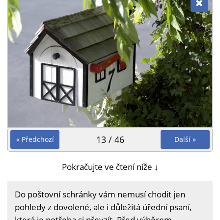
13 / 46
« Předchozí
Další »
Pokračujte ve čtení níže ↓
Do poštovní schránky vám nemusí chodit jen
pohledy z dovolené, ale i důležitá úřední psaní,
která je potřeba si převzít. Před výběrem