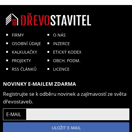
FIRMY
O NÁS
OSOBNÍ ÚDAJE
INZERCE
KALKULAČKY
ETICKÝ KODEX
PROJEKTY
OBCH. PODM.
RSS ČLÁNKŮ
LICENCE
NOVINKY E-MAILEM ZDARMA
Registrujte se k odběru novinek a zajímavostí ze světa
dřevostaveb.
E-MAIL
ULOŽIT E-MAIL