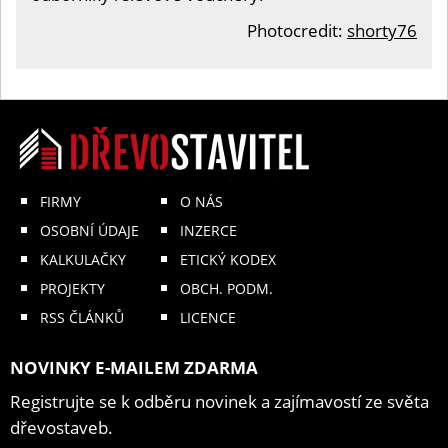
Photocredit:
shorty76
FIRMY
O NÁS
OSOBNÍ ÚDAJE
INZERCE
KALKULAČKY
ETICKÝ KODEX
PROJEKTY
OBCH. PODM.
RSS ČLÁNKŮ
LICENCE
NOVINKY E-MAILEM ZDARMA
Registrujte se k odběru novinek a zajímavostí ze světa
dřevostaveb.