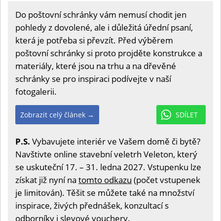
Do poštovní schránky vám nemusí chodit jen
pohledy z dovolené, ale i důležitá úřední psaní,
která je potřeba si převzít. Před výběrem
poštovní schránky si proto projděte konstrukce a
materiály, které jsou na trhu a na dřevěné
schránky se pro inspiraci podívejte v naší
fotogalerii.
Zobrazit celý článek →
SDÍLET
P.S.
Vybavujete interiér ve Vašem domě či bytě?
Navštivte online stavební veletrh Veleton, který
se uskuteční 17. – 31. ledna 2027. Vstupenku lze
získat již nyní na
tomto odkazu
(počet vstupenek
je limitován). Těšit se můžete také na množství
inspirace, živých přednášek, konzultací s
odborníky i slevové vouchery.