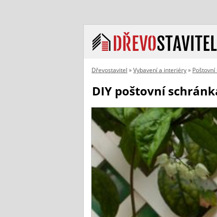
Dřevostavitel
»
Vybavení a interiéry
»
Poštovní
DIY poštovní schránk