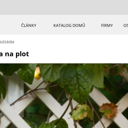
ČLÁNKY
KATALOG DOMŮ
FIRMY
O
 schránka
a na plot