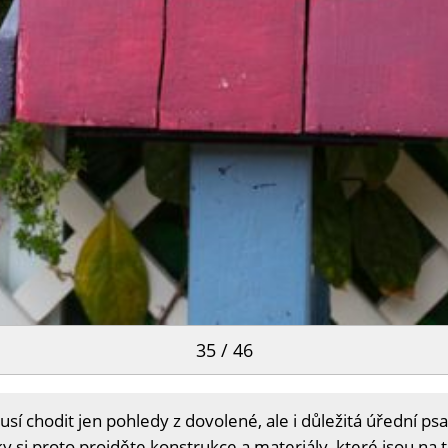
35 / 46
 chodit jen pohledy z dovolené, ale i důležitá úřední psaní
 si proto projděte konstrukce a materiály, které jsou na 