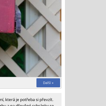
Další »
, která je potřeba si převzít.
trhu a na dřevěné schránky se