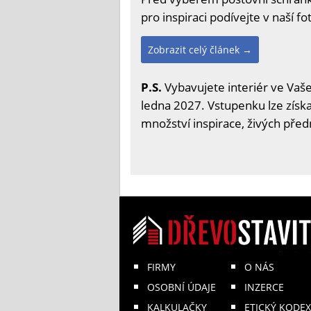
pro inspiraci podívejte v naší fot
Zobrazit celý článek →
P.S.
Vybavujete interiér ve Vaše
ledna 2027. Vstupenku lze získa
množství inspirace, živých před
FIRMY
O NÁS
OSOBNÍ ÚDAJE
INZERCE
KALKULAČKY
ETICKÝ KODEX