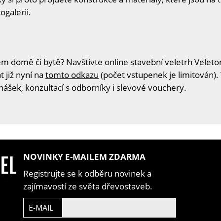
ogalerii.
m domě či bytě? Navštivte online stavební veletrh Veleton
t již nyní na
tomto odkazu
(počet vstupenek je limitován).
nášek, konzultací s odborníky i slevové vouchery.
NOVINKY E-MAILEM ZDARMA
Registrujte se k odběru novinek a
zajímavostí ze světa dřevostaveb.
E-MAIL