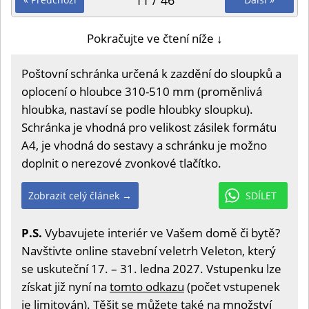
11 / 46
Pokračujte ve čtení níže ↓
Poštovní schránka určená k zazdění do sloupků a
oplocení o hloubce 310-510 mm (proměnlivá
hloubka, nastaví se podle hloubky sloupku).
Schránka je vhodná pro velikost zásilek formátu
A4, je vhodná do sestavy a schránku je možno
doplnit o nerezové zvonkové tlačítko.
Zobrazit celý článek →
SDÍLET
P.S.
Vybavujete interiér ve Vašem domě či bytě?
Navštivte online stavební veletrh Veleton, který
se uskuteční 17. – 31. ledna 2027. Vstupenku lze
získat již nyní na
tomto odkazu
(počet vstupenek
je limitován). Těšit se můžete také na množství