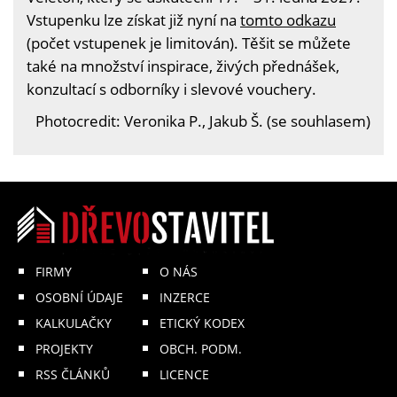
Vstupenku lze získat již nyní na
tomto odkazu
(počet vstupenek je limitován). Těšit se můžete
také na množství inspirace, živých přednášek,
konzultací s odborníky i slevové vouchery.
Photocredit: Veronika P., Jakub Š. (se souhlasem)
FIRMY
O NÁS
OSOBNÍ ÚDAJE
INZERCE
KALKULAČKY
ETICKÝ KODEX
PROJEKTY
OBCH. PODM.
RSS ČLÁNKŮ
LICENCE