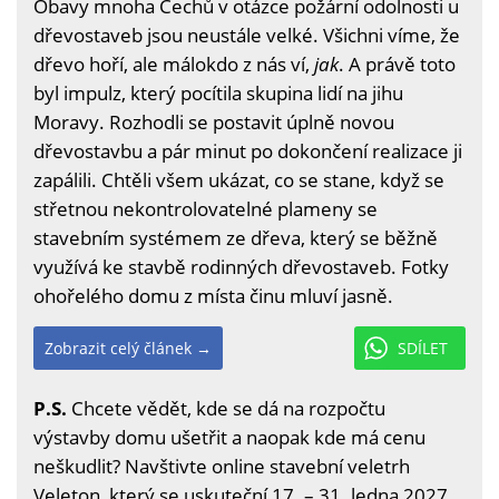
Obavy mnoha Čechů v otázce požární odolnosti u
dřevostaveb jsou neustále velké. Všichni víme, že
dřevo hoří, ale málokdo z nás ví,
jak
. A právě toto
byl impulz, který pocítila skupina lidí na jihu
Moravy. Rozhodli se postavit úplně novou
dřevostavbu a pár minut po dokončení realizace ji
zapálili. Chtěli všem ukázat, co se stane, když se
střetnou nekontrolovatelné plameny se
stavebním systémem ze dřeva, který se běžně
využívá ke stavbě rodinných dřevostaveb. Fotky
ohořelého domu z místa činu mluví jasně.
Zobrazit celý článek →
SDÍLET
P.S.
Chcete vědět, kde se dá na rozpočtu
výstavby domu ušetřit a naopak kde má cenu
neškudlit? Navštivte online stavební veletrh
Veleton, který se uskuteční 17. – 31. ledna 2027.