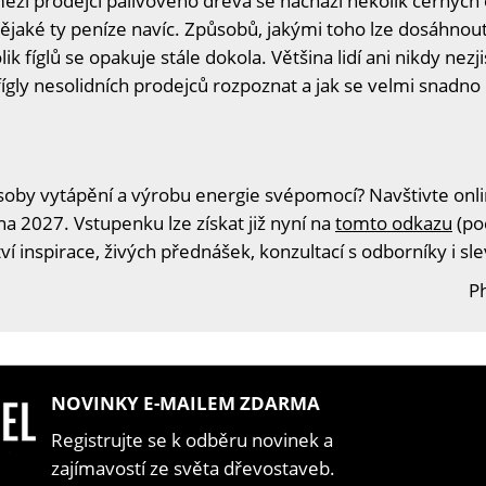
mezi prodejci palivového dřeva se nachází několik černých o
jaké ty peníze navíc. Způsobů, jakými toho lze dosáhnout, 
k fíglů se opakuje stále dokola. Většina lidí ani nikdy nezji
fígly nesolidních prodejců rozpoznat a jak se velmi snadno 
oby vytápění a výrobu energie svépomocí? Navštivte onlin
na 2027. Vstupenku lze získat již nyní na
tomto odkazu
(po
í inspirace, živých přednášek, konzultací s odborníky i s
Ph
NOVINKY E-MAILEM ZDARMA
Registrujte se k odběru novinek a
zajímavostí ze světa dřevostaveb.