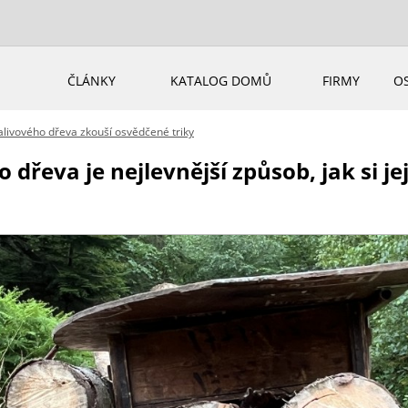
ČLÁNKY
KATALOG DOMŮ
FIRMY
O
alivového dřeva zkouší osvědčené triky
dřeva je nejlevnější způsob, jak si je