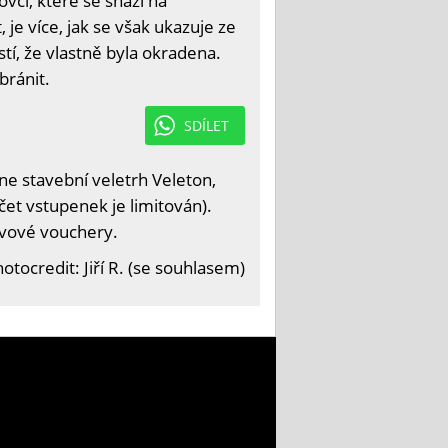
vcí, které se snaží na
je více, jak se však ukazuje ze
stí, že vlastně byla okradena.
bránit.
SDÍLET
e stavební veletrh Veleton,
čet vstupenek je limitován).
levové vouchery.
otocredit: Jiří R. (se souhlasem)