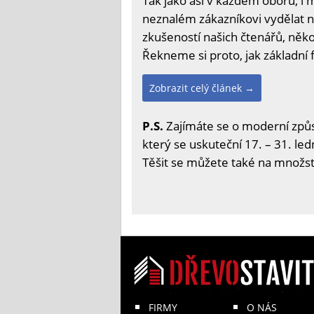
Tak jako asi v každém oboru, i 
neznalém zákazníkovi vydělat ně
zkušeností našich čtenářů, několi
Řekneme si proto, jak základní 
Zobrazit celý článek →
P.S.
Zajímáte se o moderní způs
který se uskuteční 17. – 31. led
Těšit se můžete také na množstv
FIRMY
O NÁS