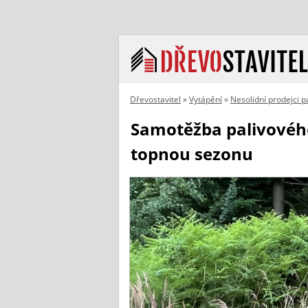
Dřevostavitel
»
Vytápění
»
Nesolidní prodejci p
Samotěžba palivového 
topnou sezonu