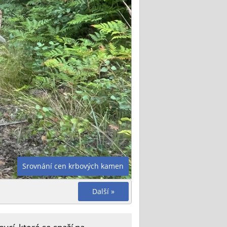
Srovnání cen krbových kamen
Další »