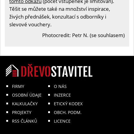
tomto odkazu
(počet vstupenek je limitován).
Těšit se můžete také na množství inspirace,
živých přednášek, konzultací s odborníky i
slevové vouchery.
Photocredit: Petr N. (se souhlasem)
FIRMY
O NÁS
OSOBNÍ ÚDAJE
INZERCE
KALKULAČKY
ETICKÝ KODEX
PROJEKTY
OBCH. PODM.
RSS ČLÁNKŮ
LICENCE