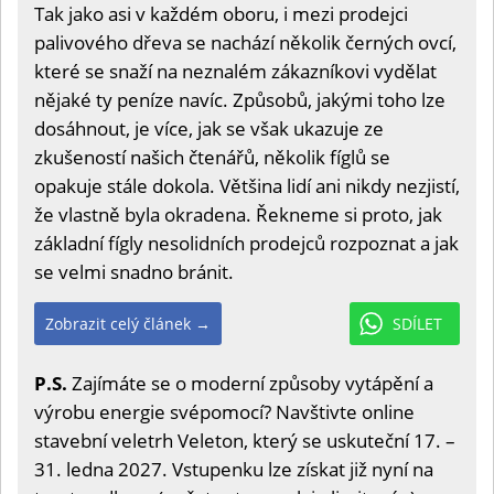
Tak jako asi v každém oboru, i mezi prodejci
palivového dřeva se nachází několik černých ovcí,
které se snaží na neznalém zákazníkovi vydělat
nějaké ty peníze navíc. Způsobů, jakými toho lze
dosáhnout, je více, jak se však ukazuje ze
zkušeností našich čtenářů, několik fíglů se
opakuje stále dokola. Většina lidí ani nikdy nezjistí,
že vlastně byla okradena. Řekneme si proto, jak
základní fígly nesolidních prodejců rozpoznat a jak
se velmi snadno bránit.
Zobrazit celý článek →
SDÍLET
P.S.
Zajímáte se o moderní způsoby vytápění a
výrobu energie svépomocí? Navštivte online
stavební veletrh Veleton, který se uskuteční 17. –
31. ledna 2027. Vstupenku lze získat již nyní na