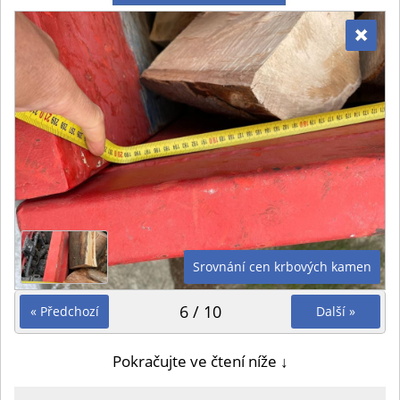
Srovnání cen krbových kamen
6 / 10
« Předchozí
Další »
Pokračujte ve čtení níže ↓