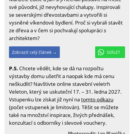
své původní, již nevyhovující chalupy. Inspirovali
se severskými dřevostavbami a vytvořili si
vysněné víkendové bydlení. Proč si vybrali stavět
ze dřeva a v čem si pochvalují spolupráci s
architektem?
Zobrazit celý článek →
SDÍLET
P.S.
Chcete vědět, kde se dá na rozpočtu
výstavby domu ušetřit a naopak kde má cenu
neškudlit? Navštivte online stavební veletrh
Veleton, který se uskuteční 17. – 31. ledna 2027.
Vstupenku lze získat již nyní na
tomto odkazu
(počet vstupenek je limitován). Těšit se můžete
také na množství inspirace, živých přednášek,
konzultací s odborníky i slevové vouchery.
Photocredit: Jan Planička