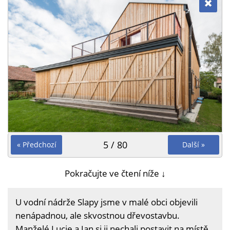
5 / 80
« Předchozí
Další »
Pokračujte ve čtení níže ↓
U vodní nádrže Slapy jsme v malé obci objevili
nenápadnou, ale skvostnou dřevostavbu.
Manželé Lucie a Jan si ji nechali postavit na místě