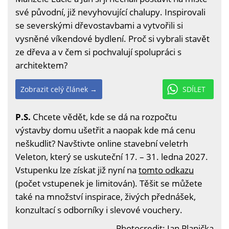
své původní, již nevyhovující chalupy. Inspirovali
se severskými dřevostavbami a vytvořili si
vysněné víkendové bydlení. Proč si vybrali stavět
ze dřeva a v čem si pochvalují spolupráci s
architektem?
Zobrazit celý článek →
SDÍLET
P.S.
Chcete vědět, kde se dá na rozpočtu
výstavby domu ušetřit a naopak kde má cenu
neškudlit? Navštivte online stavební veletrh
Veleton, který se uskuteční 17. – 31. ledna 2027.
Vstupenku lze získat již nyní na
tomto odkazu
(počet vstupenek je limitován). Těšit se můžete
také na množství inspirace, živých přednášek,
konzultací s odborníky i slevové vouchery.
Photocredit: Jan Planička