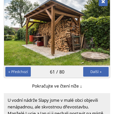
61 / 80
« Předchozí
Další »
Pokračujte ve čtení níže ↓
U vodní nádrže Slapy jsme v malé obci objevili
nenápadnou, ale skvostnou dřevostavbu.
Manželé Lucie a Jan si ji nechali postavit na místě