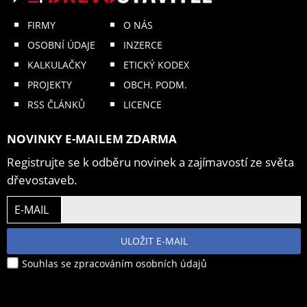
FIRMY
O NÁS
OSOBNÍ ÚDAJE
INZERCE
KALKULAČKY
ETICKÝ KODEX
PROJEKTY
OBCH. PODM.
RSS ČLÁNKŮ
LICENCE
NOVINKY E-MAILEM ZDARMA
Registrujte se k odběru novinek a zajímavostí ze světa
dřevostaveb.
E-MAIL
ULOŽIT E-MAIL
Souhlas se zpracováním osobních údajů