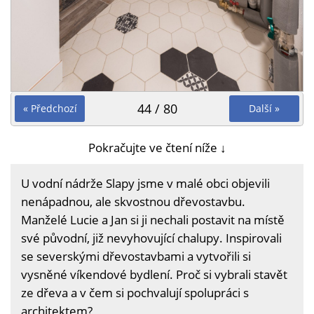
44 / 80
« Předchozí
Další »
Pokračujte ve čtení níže ↓
U vodní nádrže Slapy jsme v malé obci objevili
nenápadnou, ale skvostnou dřevostavbu.
Manželé Lucie a Jan si ji nechali postavit na místě
své původní, již nevyhovující chalupy. Inspirovali
se severskými dřevostavbami a vytvořili si
vysněné víkendové bydlení. Proč si vybrali stavět
ze dřeva a v čem si pochvalují spolupráci s
architektem?