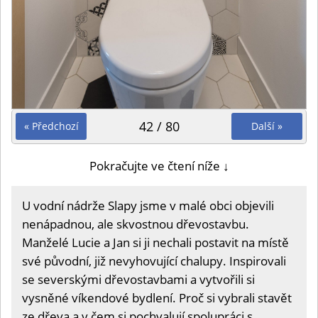
42 / 80
« Předchozí
Další »
Pokračujte ve čtení níže ↓
U vodní nádrže Slapy jsme v malé obci objevili
nenápadnou, ale skvostnou dřevostavbu.
Manželé Lucie a Jan si ji nechali postavit na místě
své původní, již nevyhovující chalupy. Inspirovali
se severskými dřevostavbami a vytvořili si
vysněné víkendové bydlení. Proč si vybrali stavět
ze dřeva a v čem si pochvalují spolupráci s