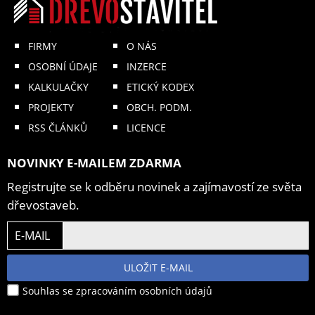
FIRMY
O NÁS
OSOBNÍ ÚDAJE
INZERCE
KALKULAČKY
ETICKÝ KODEX
PROJEKTY
OBCH. PODM.
RSS ČLÁNKŮ
LICENCE
NOVINKY E-MAILEM ZDARMA
Registrujte se k odběru novinek a zajímavostí ze světa
dřevostaveb.
E-MAIL
ULOŽIT E-MAIL
Souhlas se zpracováním osobních údajů