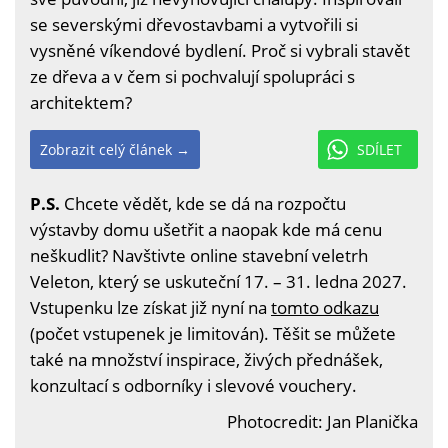
se severskými dřevostavbami a vytvořili si
vysněné víkendové bydlení. Proč si vybrali stavět
ze dřeva a v čem si pochvalují spolupráci s
architektem?
Zobrazit celý článek →
SDÍLET
P.S.
Chcete vědět, kde se dá na rozpočtu
výstavby domu ušetřit a naopak kde má cenu
neškudlit? Navštivte online stavební veletrh
Veleton, který se uskuteční 17. – 31. ledna 2027.
Vstupenku lze získat již nyní na
tomto odkazu
(počet vstupenek je limitován). Těšit se můžete
také na množství inspirace, živých přednášek,
konzultací s odborníky i slevové vouchery.
Photocredit: Jan Planička