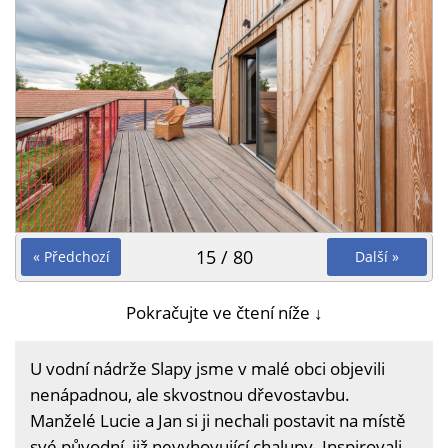
15 / 80
« Předchozí
Další »
Pokračujte ve čtení níže ↓
U vodní nádrže Slapy jsme v malé obci objevili
nenápadnou, ale skvostnou dřevostavbu.
Manželé Lucie a Jan si ji nechali postavit na místě
své původní, již nevyhovující chalupy. Inspirovali