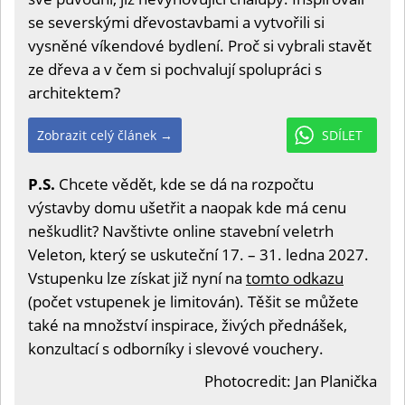
se severskými dřevostavbami a vytvořili si
vysněné víkendové bydlení. Proč si vybrali stavět
ze dřeva a v čem si pochvalují spolupráci s
architektem?
Zobrazit celý článek →
SDÍLET
P.S.
Chcete vědět, kde se dá na rozpočtu
výstavby domu ušetřit a naopak kde má cenu
neškudlit? Navštivte online stavební veletrh
Veleton, který se uskuteční 17. – 31. ledna 2027.
Vstupenku lze získat již nyní na
tomto odkazu
(počet vstupenek je limitován). Těšit se můžete
také na množství inspirace, živých přednášek,
konzultací s odborníky i slevové vouchery.
Photocredit: Jan Planička