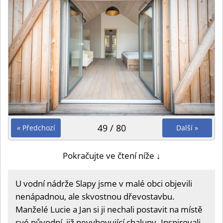
49 / 80
« Předchozí
Další »
Pokračujte ve čtení níže ↓
U vodní nádrže Slapy jsme v malé obci objevili
nenápadnou, ale skvostnou dřevostavbu.
Manželé Lucie a Jan si ji nechali postavit na místě
své původní, již nevyhovující chalupy. Inspirovali