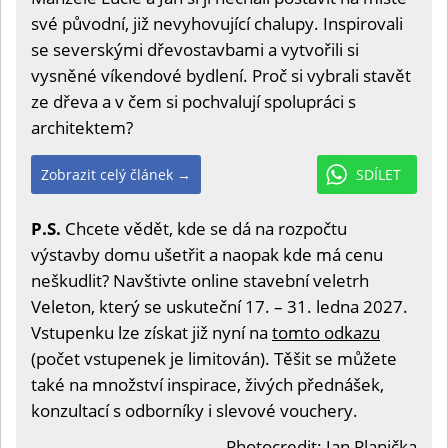
své původní, již nevyhovující chalupy. Inspirovali
se severskými dřevostavbami a vytvořili si
vysněné víkendové bydlení. Proč si vybrali stavět
ze dřeva a v čem si pochvalují spolupráci s
architektem?
Zobrazit celý článek →
SDÍLET
P.S.
Chcete vědět, kde se dá na rozpočtu
výstavby domu ušetřit a naopak kde má cenu
neškudlit? Navštivte online stavební veletrh
Veleton, který se uskuteční 17. – 31. ledna 2027.
Vstupenku lze získat již nyní na
tomto odkazu
(počet vstupenek je limitován). Těšit se můžete
také na množství inspirace, živých přednášek,
konzultací s odborníky i slevové vouchery.
Photocredit: Jan Planička