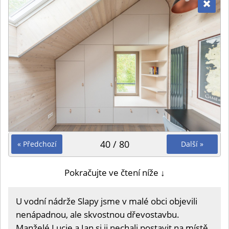
40 / 80
« Předchozí
Další »
Pokračujte ve čtení níže ↓
U vodní nádrže Slapy jsme v malé obci objevili
nenápadnou, ale skvostnou dřevostavbu.
Manželé Lucie a Jan si ji nechali postavit na místě