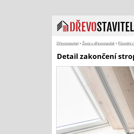
Dřevostavitel
»
Život v dřevostavbě
»
Původní 
Detail zakončení str