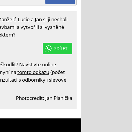
želé Lucie a Jan si ji nechali
avbami a vytvořili si vysněné
tektem?
SDÍLET
kudlit? Navštivte online
 nyní na
tomto odkazu
(počet
nzultací s odborníky i slevové
Photocredit: Jan Planička