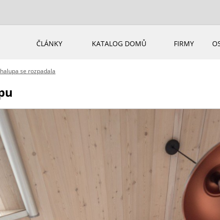
ČLÁNKY
KATALOG DOMŮ
FIRMY
O
chalupa se rozpadala
opu