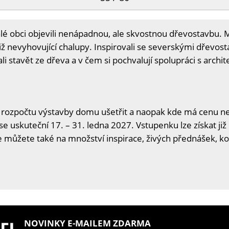
é obci objevili nenápadnou, ale skvostnou dřevostavbu. Man
iž nevyhovující chalupy. Inspirovali se severskými dřevost
li stavět ze dřeva a v čem si pochvalují spolupráci s archi
 rozpočtu výstavby domu ušetřit a naopak kde má cenu neš
se uskuteční 17. – 31. ledna 2027. Vstupenku lze získat již
se můžete také na množství inspirace, živých přednášek, ko
NOVINKY E-MAILEM ZDARMA