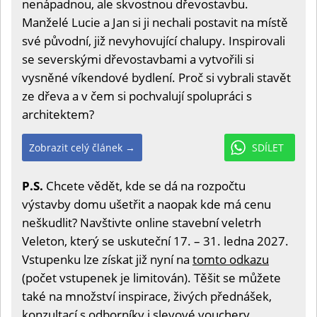
nenápadnou, ale skvostnou dřevostavbu.
Manželé Lucie a Jan si ji nechali postavit na místě
své původní, již nevyhovující chalupy. Inspirovali
se severskými dřevostavbami a vytvořili si
vysněné víkendové bydlení. Proč si vybrali stavět
ze dřeva a v čem si pochvalují spolupráci s
architektem?
Zobrazit celý článek →
SDÍLET
P.S.
Chcete vědět, kde se dá na rozpočtu
výstavby domu ušetřit a naopak kde má cenu
neškudlit? Navštivte online stavební veletrh
Veleton, který se uskuteční 17. – 31. ledna 2027.
Vstupenku lze získat již nyní na
tomto odkazu
(počet vstupenek je limitován). Těšit se můžete
také na množství inspirace, živých přednášek,
konzultací s odborníky i slevové vouchery.