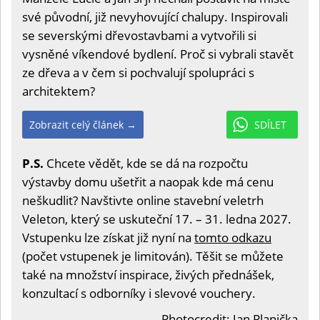
své původní, již nevyhovující chalupy. Inspirovali
se severskými dřevostavbami a vytvořili si
vysněné víkendové bydlení. Proč si vybrali stavět
ze dřeva a v čem si pochvalují spolupráci s
architektem?
Zobrazit celý článek →
SDÍLET
P.S.
Chcete vědět, kde se dá na rozpočtu
výstavby domu ušetřit a naopak kde má cenu
neškudlit? Navštivte online stavební veletrh
Veleton, který se uskuteční 17. – 31. ledna 2027.
Vstupenku lze získat již nyní na
tomto odkazu
(počet vstupenek je limitován). Těšit se můžete
také na množství inspirace, živých přednášek,
konzultací s odborníky i slevové vouchery.
Photocredit: Jan Planička