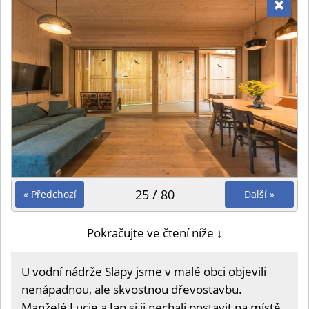
25 / 80
« Předchozí
Další »
Pokračujte ve čtení níže ↓
U vodní nádrže Slapy jsme v malé obci objevili
nenápadnou, ale skvostnou dřevostavbu.
Manželé Lucie a Jan si ji nechali postavit na místě