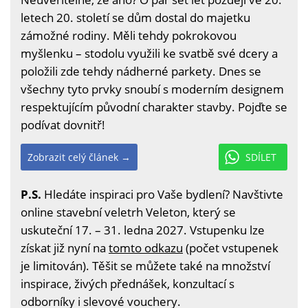
letech 20. století se dům dostal do majetku
zámožné rodiny. Měli tehdy pokrokovou
myšlenku – stodolu využili ke svatbě své dcery a
položili zde tehdy nádherné parkety. Dnes se
všechny tyto prvky snoubí s moderním designem
respektujícím původní charakter stavby. Pojďte se
podívat dovnitř!
Zobrazit celý článek →
SDÍLET
P.S.
Hledáte inspiraci pro Vaše bydlení? Navštivte
online stavební veletrh Veleton, který se
uskuteční 17. – 31. ledna 2027. Vstupenku lze
získat již nyní na
tomto odkazu
(počet vstupenek
je limitován). Těšit se můžete také na množství
inspirace, živých přednášek, konzultací s
odborníky i slevové vouchery.