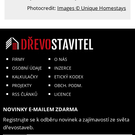
Photocredit:
Images © Unique Homestays
FIRMY
O NÁS
OSOBNÍ ÚDAJE
INZERCE
KALKULAČKY
ETICKÝ KODEX
PROJEKTY
OBCH. PODM.
RSS ČLÁNKŮ
LICENCE
NOVINKY E-MAILEM ZDARMA
Registrujte se k odběru novinek a zajímavostí ze světa
dřevostaveb.