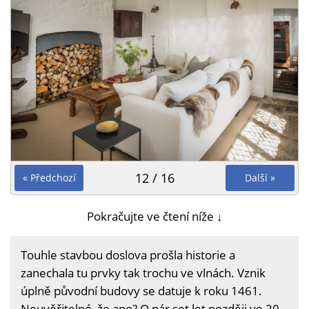
12 / 16
« Předchozí
Další »
Pokračujte ve čtení níže ↓
Touhle stavbou doslova prošla historie a
zanechala tu prvky tak trochu ve vlnách. Vznik
úplně původní budovy se datuje k roku 1461.
Neuvěřitelné, že ano? O pár set let později ve 20.